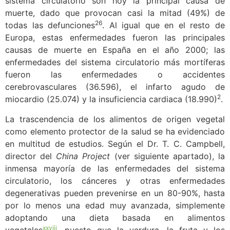
sistema circulatorio son hoy la principal causa de
muerte, dado que provocan casi la mitad (49%) de
26
todas las defunciones
. Al igual que en el resto de
Europa, estas enfermedades fueron las principales
causas de muerte en España en el año 2000; las
enfermedades del sistema circulatorio más mortíferas
fueron las enfermedades o accidentes
cerebrovasculares (36.596), el infarto agudo de
2
miocardio (25.074) y la insuficiencia cardiaca (18.990)
.
La trascendencia de los alimentos de origen vegetal
como elemento protector de la salud se ha evidenciado
en multitud de estudios. Según el Dr. T. C. Campbell,
director del
China Project
(ver siguiente apartado), la
inmensa mayoría de las enfermedades del sistema
circulatorio, los cánceres y otras enfermedades
degenerativas pueden prevenirse en un 80-90%, hasta
por lo menos una edad muy avanzada, simplemente
adoptando una dieta basada en alimentos
xxviii
vegetales
, puesto que la verdura, la fruta y los