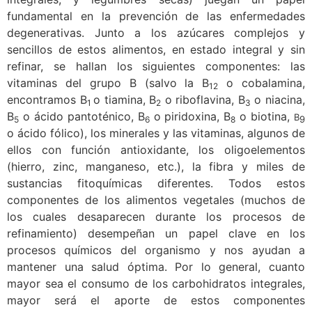
fundamental en la prevención de las enfermedades
degenerativas. Junto a los azúcares complejos y
sencillos de estos alimentos, en estado integral y sin
refinar, se hallan los siguientes componentes: las
vitaminas del grupo B (salvo la B
o cobalamina,
12
encontramos B
o tiamina, B
o riboflavina, B
o niacina,
1
2
3
B
o ácido pantoténico, B
o piridoxina, B
o biotina,
B
9
5
6
8
o ácido fólico), los minerales y las vitaminas, algunos de
ellos con función antioxidante, los oligoelementos
(hierro, zinc, manganeso, etc.), la fibra y miles de
sustancias fitoquímicas diferentes. Todos estos
componentes de los alimentos vegetales (muchos de
los cuales desaparecen durante los procesos de
refinamiento) desempeñan un papel clave en los
procesos químicos del organismo y nos ayudan a
mantener una salud óptima. Por lo general, cuanto
mayor sea el consumo de los carbohidratos integrales,
mayor será el aporte de estos componentes